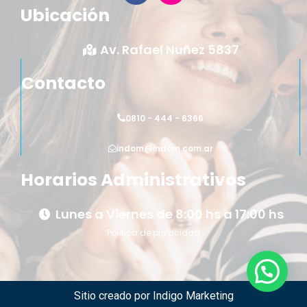
Ubicación
Av. Rafael Nuñez 5837
Contacto
0810 - 444 - 6366
indom@indom.com.ar
Horarios Administrativos
Lunes a Viernes de 8:00 hs a 17:00 hs
Política de privacidad
Sitio creado por
Indigo Marketing